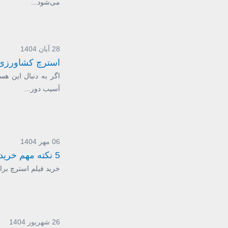
می‌شود...
28 آبان 1404
استرچ کشاورزی چ
اگر به دنبال این هس
آسیب دور...
06 مهر 1404
5 نکته مهم خرید فیلم استرچ که باید بدانید
خرید فیلم استرچ برای
26 شهریور 1404