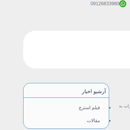
09126833980
آرشیو اخبار
ات به
فیلم استرچ
مقالات