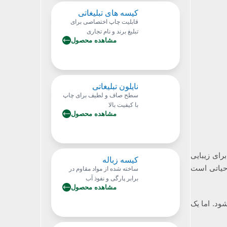
سبک و قابل حمل برای
کیسه های تبلیغاتی
استفاده روزمره
قابلیت چاپ اختصاصی برای
تبلیغ برند و نام تجاری
مشاهده محصول
تولید از مواد باکیفیت و با دوام
قابلیت استفاده مجدد و تکرار
تبلیغات با هر بار استفاده
نایلون تبلیغاتی
سطح صاف و لطیف برای چاپ
با کیفیت بالا
مشاهده محصول
مقاومت بالا در برابر پارگی و
کشش
امکان تولید در اندازه‌ها و
طرح‌های مختلف
قابلیت تولید در رنگ‌های
ای زیبایی
کیسه زباله
مختلف و سفارشی
حیاتی است
ساخته شده از مواد مقاوم در
برابر پارگی و نفوذ آب
مشاهده محصول
قابلیت استفاده در جمع‌آوری
زباله‌های خشک، ارگانیک و
ود. اما یک
خطرناک
حمل و نقل آسان و امکان دفع
زباله بدون آسیب به محیط